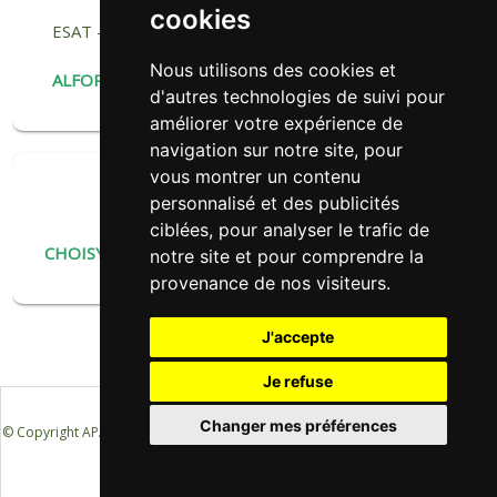
cookies
ESAT – établissement spécialisé - Aide par le travail
ALTER EGO
Nous utilisons des cookies et
ALFORTVILLE
| Délégué du CA :
Arnaud MATEVET
d'autres technologies de suivi pour
améliorer votre expérience de
navigation sur notre site, pour
vous montrer un contenu
personnalisé et des publicités
EA Entreprise adaptée
ALTER EGO
ciblées, pour analyser le trafic de
CHOISY-LE-ROI
| Délégué du CA :
Arnaud MATEVET
notre site et pour comprendre la
provenance de nos visiteurs.
J'accepte
Je refuse
Changer mes préférences
© Copyright APAJH -
Mentions légales
-
Conditions générales de vente
- Réalisé
par
NowwweB.com